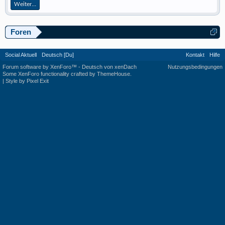
Weiter...
Foren
Social Aktuell
Deutsch [Du]
Kontakt
Hilfe
Forum software by XenForo™
-
Deutsch von xenDach
Nutzungsbedingungen
Some XenForo functionality crafted by
ThemeHouse
.
|
Style by Pixel Exit